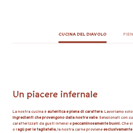
CUCINA DEL DIAVOLO
PIE
Un piacere infernale
La nostra cucina è
Terrazza al sole on, quotidianità off. Nella nostra
autentica e piena di carattere
. Lavoriamo solo
Spritzeria
, pot
ingredienti che provengono dalla nostra valle
tuo spritz nel punto più soleggiato del ghiacciaio della Val Senal
. Selezionati con cu
Sali con la seggiovia Roter Kofel e immergiti nel divertimento esti
Metti gli sci e via… verso il sole! Quando farai la discesa a valle, 
caratterizzati da gusti intensi e
panoramica inclusa. Infernalmente rilassante, diabolicamente bel
peccaminosamente buoni.
Che s
Teufelsegg è proprio nel cuore del
Teufelsegg
, proprio
vicino alla seggiovia Roter Kofel
paradiso escursionistico
.
Caldamente 
ed è
o r
agù per le tagliatelle,
la nostra carne proviene
esclusivamente 