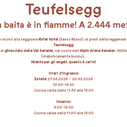
Teufelsegg
a baita è in fiamme! A 2.444 met
 vicino alla seggiovia
Roter Kofel
(Sasso Rosso), ai piedi della leggenda
Teufelsegg
,
 al
ghiacciaio della Val Senales
, nel cuore dell’
Alpin Arena Senales
.
Hölli
(diabolicamente buono)
.
Niente per gli angeli, questo è certo!
Orari d’ingresso:
Estate:
27.06.2026 – 20.09.2026
10:00-16:30
Cucina calda dalle 11:30 alle 15:00
Inverno:
9:00-16:30
Cucina calda dalle 11:00 alle 15:00