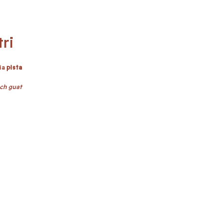
ri
ria
pista
sch guat