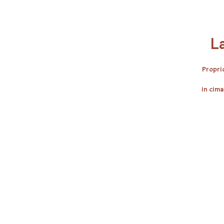
L
Proprio
in cima