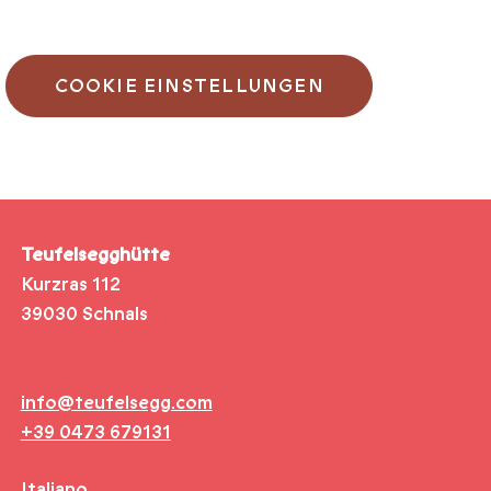
COOKIE EINSTELLUNGEN
Teufelsegghütte
Kurzras 112
39030 Schnals
info@teufelsegg.com
+39 0473 679131
Italiano